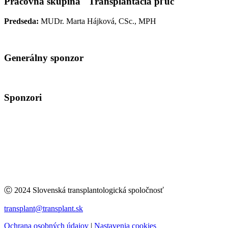
Pracovná skupina "Transplantácia pľúc"
Predseda:
MUDr. Marta Hájková, CSc., MPH
Generálny sponzor
Sponzori
Ⓒ 2024 Slovenská transplantologická spoločnosť
transplant@transplant.sk
Ochrana osobných údajov
|
Nastavenia cookies